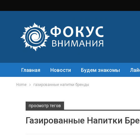
Главная
Новости
Будем знакомы
Лай
Home
газированные напитки бренды
просмотр тегов
Газированные Напитки Бр