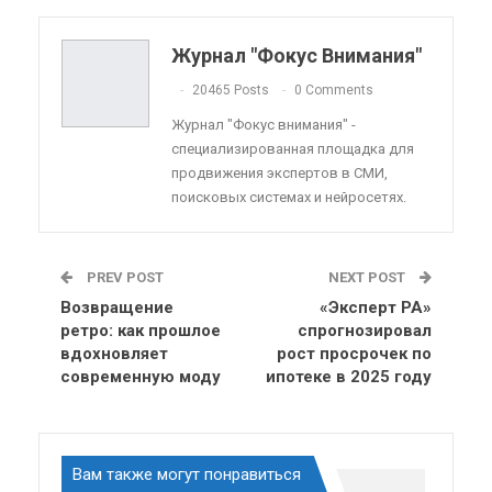
Pinterest
Эл. адрес
Telegram
VK
Viber
OK.ru
Журнал "Фокус Внимания"
ReddIt
Linkedin
Tumblr
20465 Posts
0 Comments
Журнал "Фокус внимания" -
специализированная площадка для
продвижения экспертов в СМИ,
поисковых системах и нейросетях.
PREV POST
NEXT POST
Возвращение
«Эксперт РА»
ретро: как прошлое
спрогнозировал
вдохновляет
рост просрочек по
современную моду
ипотеке в 2025 году
Вам также могут понравиться