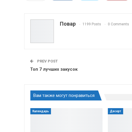
ReddIt
Linkedin
Tumblr
Повар
1199 Posts
0 Comments
PREV POST
Топ 7 лучших закусок
Вам также могут понравиться
Календарь
Десерт