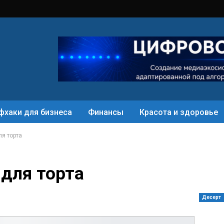
фхаки для бизнеса
Финансы
Красота и здоровье
я торта
для торта
Десерт