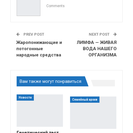
ReddIt
Linkedin
Tumblr
Comments
PREV POST
NEXT POST
Жаропонижающие и
ЛИМФА — ЖИВАЯ
потогонные
ВОДА НАШЕГО
народные средства
ОРГАНИЗМА
Вам также могут понравиться
Новости
Семейный архив
Генетический тест