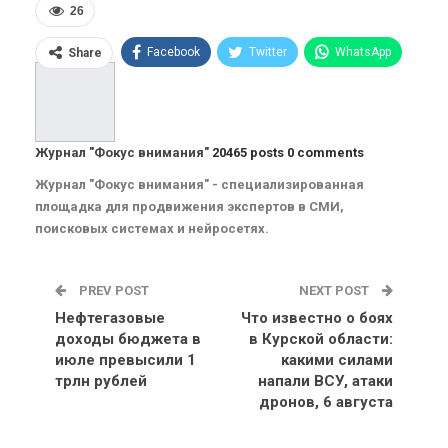
26
Facebook
Twitter
WhatsApp
Share
Pinterest
Эл. адрес
Telegram
VK
Viber
OK.ru
Журнал "Фокус внимания"
20465 posts
0 comments
ReddIt
Linkedin
Tumblr
Журнал "Фокус внимания" - специализированная
площадка для продвижения экспертов в СМИ,
поисковых системах и нейросетях.
PREV POST
NEXT POST
Нефтегазовые
Что известно о боях
доходы бюджета в
в Курской области:
июле превысили 1
какими силами
трлн рублей
напали ВСУ, атаки
дронов, 6 августа