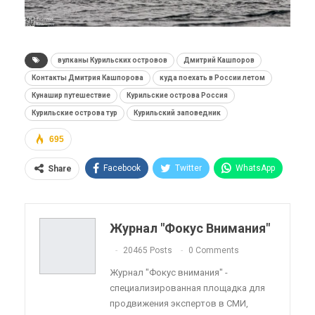
вулканы Курильских островов
Дмитрий Кашпоров
Контакты Дмитрия Кашпорова
куда поехать в России летом
Кунашир путешествие
Курильские острова Россия
Курильские острова тур
Курильский заповедник
695
Facebook
Twitter
WhatsApp
Share
Pinterest
Эл. адрес
Telegram
VK
Viber
OK.ru
Журнал "Фокус Внимания"
ReddIt
Linkedin
Tumblr
20465 Posts
0 Comments
Журнал "Фокус внимания" -
специализированная площадка для
продвижения экспертов в СМИ,