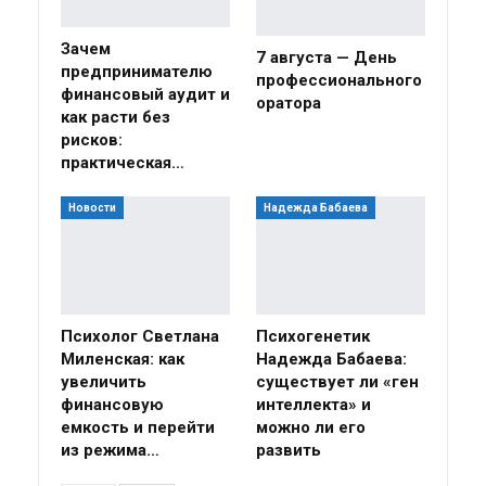
Зачем
7 августа — День
предпринимателю
профессионального
финансовый аудит и
оратора
как расти без
рисков:
практическая…
Новости
Надежда Бабаева
Психолог Светлана
Психогенетик
Миленская: как
Надежда Бабаева:
увеличить
существует ли «ген
финансовую
интеллекта» и
емкость и перейти
можно ли его
из режима…
развить