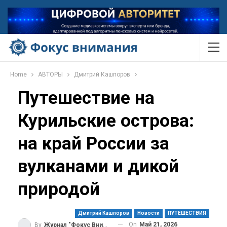
Home
АВТОРЫ
Дмитрий Кашпоров
Путешествие на
Курильские острова:
на край России за
вулканами и дикой
природой
Дмитрий Кашпоров
Новости
ПУТЕШЕСТВИЯ
On
Май 21, 2026
By
Журнал "Фокус Внимания"