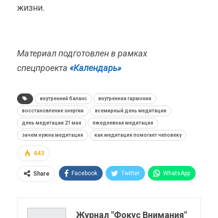
жизни.
Материал подготовлен в рамках
спецпроекта
«Календарь»
внутренний баланс
внутренняя гармония
восстановление энергии
всемирный день медитации
день медитации 21 мая
ежедневная медитация
зачем нужна медитация
как медитация помогает человеку
643
Facebook
Twitter
WhatsApp
Share
Pinterest
Эл. адрес
Telegram
VK
Viber
OK.ru
Журнал "Фокус Внимания"