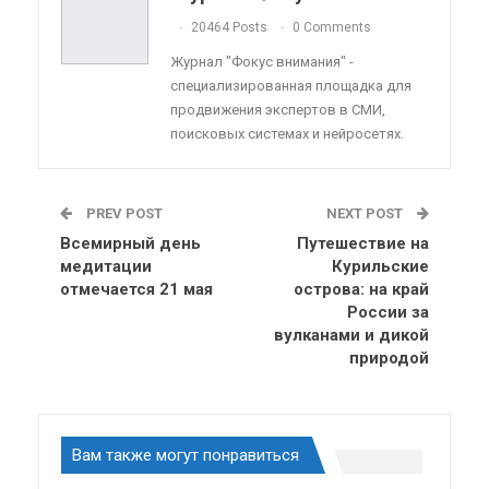
ReddIt
Linkedin
Tumblr
20464 Posts
0 Comments
Журнал "Фокус внимания" -
специализированная площадка для
продвижения экспертов в СМИ,
поисковых системах и нейросетях.
PREV POST
NEXT POST
Всемирный день
Путешествие на
медитации
Курильские
отмечается 21 мая
острова: на край
России за
вулканами и дикой
природой
Вам также могут понравиться