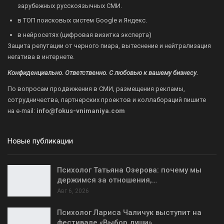
зарубежных русскоязычных СМИ.
в ТОП поисковых систем Google и Яндекс.
в нейросетях (цифровая визитка эксперта)
Защита репутации от черного пиара, вытеснение и нейтрализация
негатива в интернете.
Конфиденциально. Ответственно. С любовью к вашему бизнесу.
По вопросам продвижения в СМИ, размещения рекламы,
сотрудничества, партнерских проектов и коллабораций пишите
на
e-mail:
info@fokus-vnimaniya.com
Новые публикации
Психолог Татьяна Озерова: почему мы
держимся за отношения,…
Авг 6, 2026
Психолог Лариса Чаличук выступит на
фестивале «Выбор души»…