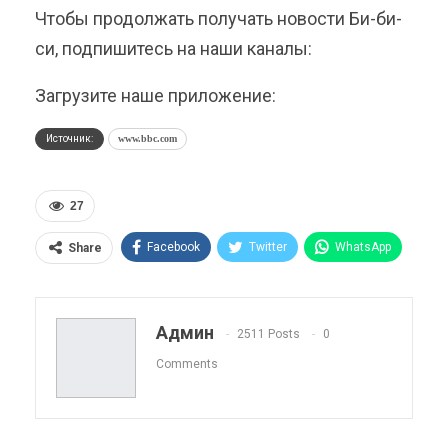
Чтобы продолжать получать новости Би-би-
си, подпишитесь на наши каналы:
Загрузите наше приложение:
Источник:
www.bbc.com
27
Facebook
Twitter
WhatsApp
Share
Pinterest
Эл. адрес
Telegram
VK
Viber
OK.ru
Админ
2511 Posts
0
ReddIt
Linkedin
Tumblr
Comments