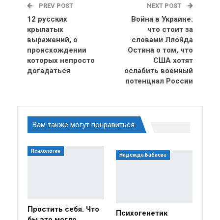
PREV POST
NEXT POST
12 русских
Война в Украине:
крылатых
что стоит за
выражений, о
словами Ллойда
происхождении
Остина о том, что
которых непросто
США хотят
догадаться
ослабить военный
потенциал России
Вам также могут понравиться
Психология
Надежда Бабаева
Простить себя. Что
Психогенетик
бы это могло