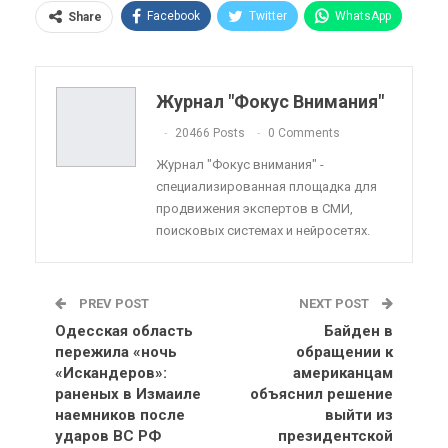
Facebook
Twitter
WhatsApp
Share
Pinterest
Эл. адрес
Telegram
VK
Viber
OK.ru
Журнал "Фокус Внимания"
ReddIt
Linkedin
Tumblr
20466 Posts
0 Comments
Журнал "Фокус внимания" -
специализированная площадка для
продвижения экспертов в СМИ,
поисковых системах и нейросетях.
PREV POST
NEXT POST
Одесская область
Байден в
пережила «ночь
обращении к
«Искандеров»:
американцам
раненых в Измаиле
объяснил решение
наемников после
выйти из
ударов ВС РФ
президентской