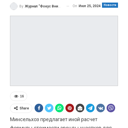
Новости
On
Июл 25, 2024
By
Журнал "Фокус Внимания"
16
Share
Минсельхоз предлагает иной расчет
формулы стоимости аренды участков для