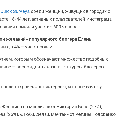
Quick Surveys
среди женщин, живущих в городах с
асте 18-44 лет, активных пользователей Инстаграма
довании приняли участие 600 человек.
н желаний» популярного блогера Елены
ых, а 4% – участвовали.
нятием, которым обозначают множество подобных
тивное – респонденты называют курсы блогеров
.
 после откровенного интервью, которое взяла у
«Женщина на миллион» от Виктории Боня (27%),
а (26%), «Люби, делай, мечтай» от Регины Тодоренко