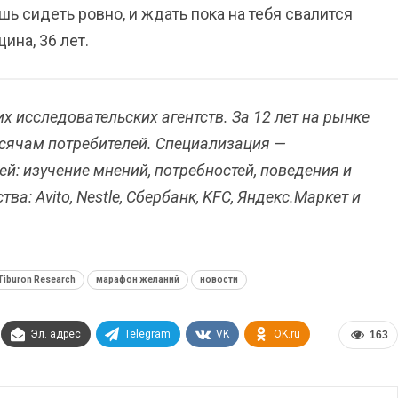
шь сидеть ровно, и ждать пока на тебя свалится
ина, 36 лет.
х исследовательских агентств. За 12 лет на рынке
ысячам потребителей. Специализация —
й: изучение мнений, потребностей, поведения и
а: Avito, Nestle, Сбербанк, KFC, Яндекс.Маркет и
Tiburon Research
марафон желаний
новости
Эл. адрес
Telegram
VK
OK.ru
163