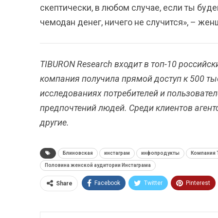
скептически, в любом случае, если ты буде
чемодан денег, ничего не случится», – женщ
TIBURON Research входит в топ-10 российски
компания получила прямой доступ к 500 т
исследованиях потребителей и пользователе
предпочтений людей. Среди клиентов агентств
другие.
Блиновская
инстаграм
инфопродукты
Компания 
Половина женской аудитории Инстаграма
Facebook
Twitter
Pinterest
Share
ReddIt
Linkedin
Tumblr