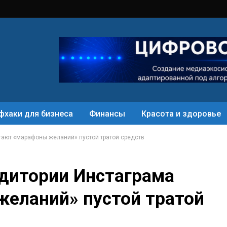
фхаки для бизнеса
Финансы
Красота и здоровье
тают «марафоны желаний» пустой тратой средств
дитории Инстаграма
еланий» пустой тратой