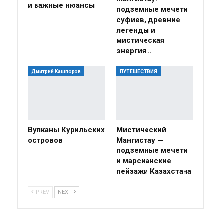
и важные нюансы
подземные мечети
суфиев, древние
легенды и
мистическая
энергия…
Дмитрий Кашпоров
ПУТЕШЕСТВИЯ
Вулканы Курильских
Мистический
островов
Мангистау —
подземные мечети
и марсианские
пейзажи Казахстана
PREV
NEXT