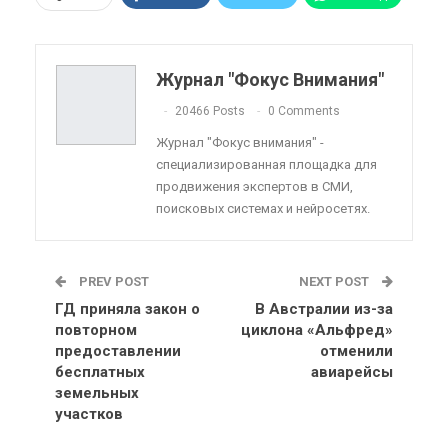
Pinterest
Эл. адрес
Telegram
VK
Viber
OK.ru
Журнал "Фокус Внимания"
ReddIt
Linkedin
Tumblr
20466 Posts
0 Comments
Журнал "Фокус внимания" -
специализированная площадка для
продвижения экспертов в СМИ,
поисковых системах и нейросетях.
PREV POST
NEXT POST
ГД приняла закон о
В Австралии из-за
повторном
циклона «Альфред»
предоставлении
отменили
бесплатных
авиарейсы
земельных
участков