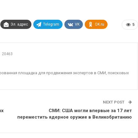
Эл. адрес
Telegram
VK
OK.ru
5
20463
ированная площадка для продвижения экспертов в СМИ, поисковых
NEXT POST
ых
СМИ: США могли впервые за 17 лет
переместить ядерное оружие в Великобританию