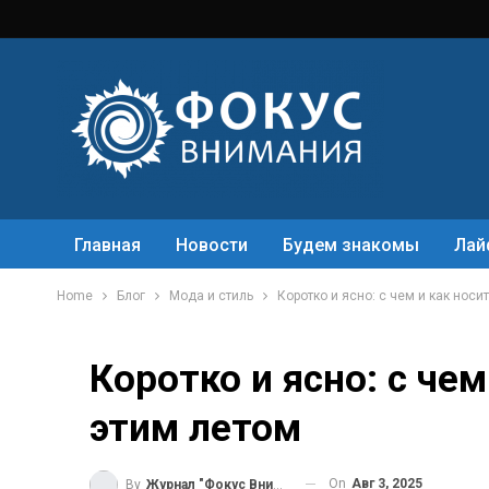
Главная
Новости
Будем знакомы
Лай
Home
Блог
Мода и стиль
Коротко и ясно: с чем и как носи
Коротко и ясно: с че
этим летом
On
Авг 3, 2025
By
Журнал "Фокус Внимания"