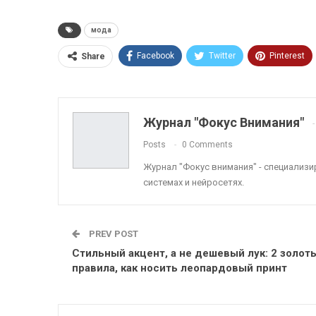
мода
Facebook
Twitter
Pinterest
Share
ReddIt
Linkedin
Tumblr
Журнал "Фокус Внимания"
Posts
0 Comments
Журнал "Фокус внимания" - специализ
системах и нейросетях.
PREV POST
Стильный акцент, а не дешевый лук: 2 золот
правила, как носить леопардовый принт