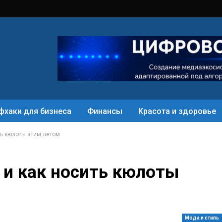
фхаки для бизнеса
Финансы
Красота и здоровье
ть кюлоты этим летом
м и как носить кюлоты
Мода и стиль