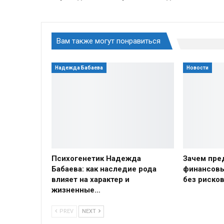
Вам также могут понравиться
Надежда Бабаева
Новости
Психогенетик Надежда
Зачем пре
Бабаева: как наследие рода
финансовы
влияет на характер и
без риско
жизненные…
PREV
NEXT