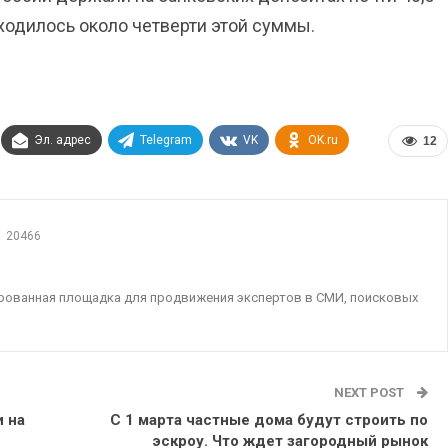
иходилось около четверти этой суммы.
Эл. адрес
Telegram
VK
OK.ru
12
20466
ированная площадка для продвижения экспертов в СМИ, поисковых
NEXT POST
 на
С 1 марта частные дома будут строить по
эскроу. Что ждет загородный рынок