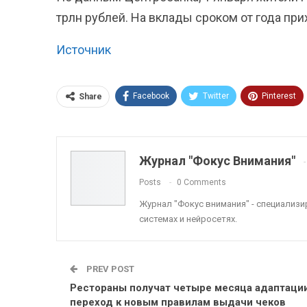
трлн рублей. На вклады сроком от года пр
Источник
Facebook
Twitter
Pinterest
Share
ReddIt
Linkedin
Tumblr
Журнал "Фокус Внимания"
Posts
0 Comments
Журнал "Фокус внимания" - специализ
системах и нейросетях.
PREV POST
Рестораны получат четыре месяца адаптации
переход к новым правилам выдачи чеков