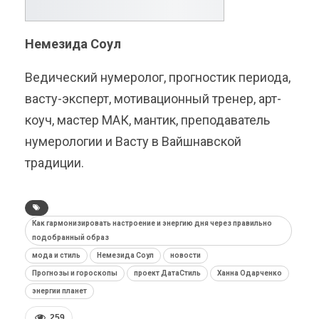
Немезида Соул
Ведический нумеролог, прогностик периода,
васту-эксперт, мотивационный тренер, арт-
коуч, мастер МАК, мантик, преподаватель
нумерологии и Васту в Вайшнавской
традиции.
Как гармонизировать настроение и энергию дня через правильно
подобранный образ
мода и стиль
Немезида Соул
новости
Прогнозы и гороскопы
проект ДатаСтиль
Ханна Одарченко
энергии планет
259