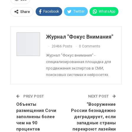
Facebook
Twitter
WhatsApp
Share
Pinterest
Эл. адрес
Telegram
VK
Viber
OK.ru
Журнал "Фокус Внимания"
ReddIt
Linkedin
Tumblr
20466 Posts
0 Comments
Журнал "Фокус внимания" -
специализированная площадка для
продвижения экспертов в СМИ,
поисковых системах и нейросетях.
PREV POST
NEXT POST
Объекты
“Вооружение
размещения Сочи
России безнадежно
заполнены более
деградирует, если
чем на 90
западные страны
процентов
перекроют лазейки