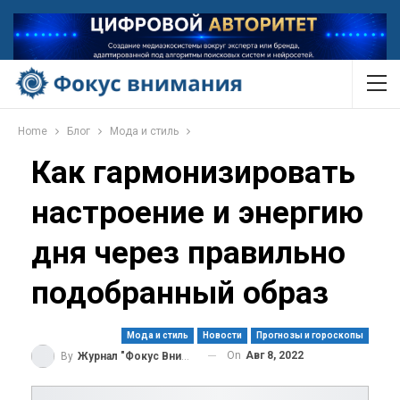
Home
Блог
Мода и стиль
Как гармонизировать
настроение и энергию
дня через правильно
подобранный образ
Мода и стиль
Новости
Прогнозы и гороскопы
On
Авг 8, 2022
By
Журнал "Фокус Внимания"