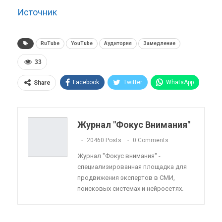
Источник
RuTube
YouTube
Аудитория
Замедление
33
Facebook
Twitter
WhatsApp
Share
Pinterest
Эл. адрес
Telegram
VK
Viber
OK.ru
Журнал "Фокус Внимания"
ReddIt
Linkedin
Tumblr
20460 Posts
0 Comments
Журнал "Фокус внимания" -
специализированная площадка для
продвижения экспертов в СМИ,
поисковых системах и нейросетях.