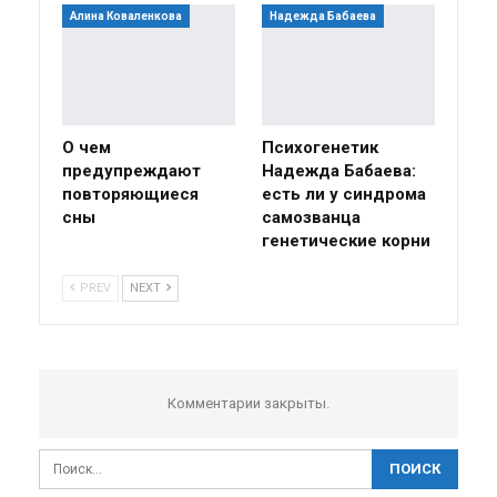
Алина Коваленкова
Надежда Бабаева
О чем
Психогенетик
предупреждают
Надежда Бабаева:
повторяющиеся
есть ли у синдрома
сны
самозванца
генетические корни
PREV
NEXT
Комментарии закрыты.