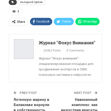
въездной туризм
3
Facebook
Twitter
WhatsApp
Share
Pinterest
Эл. адрес
Telegram
VK
Viber
OK.ru
Журнал "Фокус Внимания"
ReddIt
Linkedin
Tumblr
20463 Posts
0 Comments
Журнал "Фокус внимания" -
специализированная площадка для
продвижения экспертов в СМИ,
поисковых системах и нейросетях.
PREV POST
NEXT POST
Яхтенную марину в
Навязанный
Балаклаве вернули
комплекс: как
в собственность
индустрия красоты