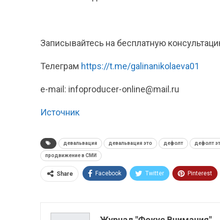
Записывайтесь на бесплатную консультаци
Телеграм
https://t.me/galinanikolaeva01
e-mail: infoproducer-online@mail.ru
Источник
девальвация
девальвация это
дефолт
дефолт э
продвижение в СМИ
Facebook
Twitter
Pinterest
Share
ReddIt
Linkedin
Tumblr
Журнал "Фокус Внимания"