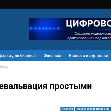
фхаки для бизнеса
Финансы
Красота и здоровье
ловами
девальвация простыми
Новости
Финансовая грамотность