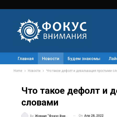
Главная
Новости
Будем знакомы
Лай
Home
Новости
Что такое дефолт и девальвация простыми с
Что такое дефолт и 
словами
On
Апр 28, 2022
By
Журнал "Фокус Внимания"