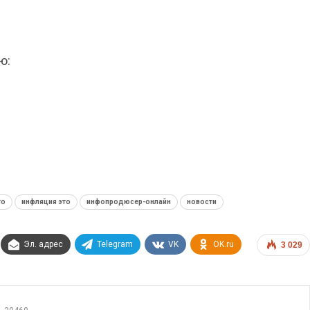
ю:
то
инфляция это
инфопродюсер-онлайн
новости
Эл. адрес
Telegram
VK
OK.ru
3 029