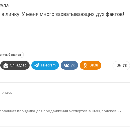
ела.
ь в личку. У меня много захватывающих дух фактов!
стичь баланса
Эл. адрес
Telegram
VK
OK.ru
78
20456
ированная площадка для продвижения экспертов в СМИ, поисковых