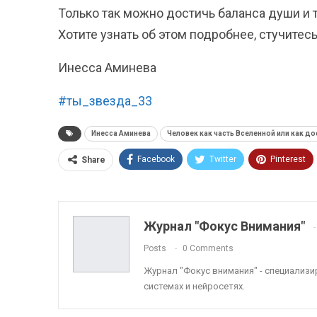
Только так можно достичь баланса души и т
Хотите узнать об этом подробнее, стучитес
Инесса Аминева
#
ты_звезда_33
Инесса Аминева
Человек как часть Вселенной или как до
Facebook
Twitter
Pinterest
Share
ReddIt
Linkedin
Tumblr
Журнал "Фокус Внимания"
Posts
0 Comments
Журнал "Фокус внимания" - специализ
системах и нейросетях.