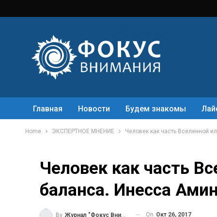
Главная
Новости
Будем знакомы
Лай
Home
ЭКСПЕРТНОЕ МНЕНИЕ
Человек как часть Вселенной и
Человек как часть Вс
баланса. Инесса Ами
On
Окт 26, 2017
By
Журнал "Фокус Внимания"