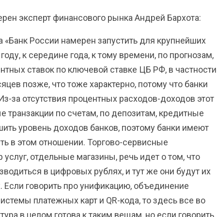
верен эксперт финансового рынка Андрей Бархота:
а «Банк России намерен запустить для крупнейших
оду, к середине года, к тому времени, по прогнозам,
тных ставок по ключевой ставке ЦБ РФ, в частности
яцев позже, что тоже характерно, потому что банки
Из-за отсутствия процентных расходов-доходов этот
е транзакции по счетам, по депозитам, кредитные
шить уровень доходов банков, поэтому банки имеют
ть в этом отношении. Торгово-сервисные
 услуг, отдельные магазины, речь идет о том, что
водиться в цифровых рублях, и тут же они будут их
. Если говорить про унификацию, объединение
стемы платежных карт и QR-кода, то здесь все во
ура в целом готова к таким вещам, но если говорить