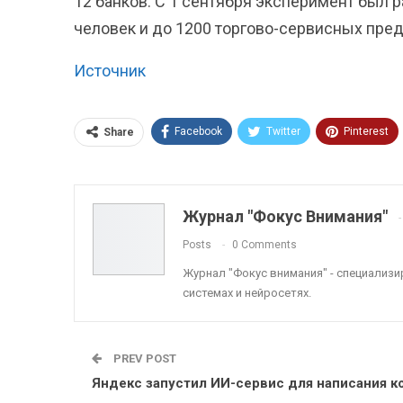
12 банков. С 1 сентября эксперимент был 
человек и до 1200 торгово-сервисных пред
Источник
Facebook
Twitter
Pinterest
Share
ReddIt
Linkedin
Tumblr
Журнал "Фокус Внимания"
Posts
0 Comments
Журнал "Фокус внимания" - специализ
системах и нейросетях.
PREV POST
Яндекс запустил ИИ-сервис для написания к