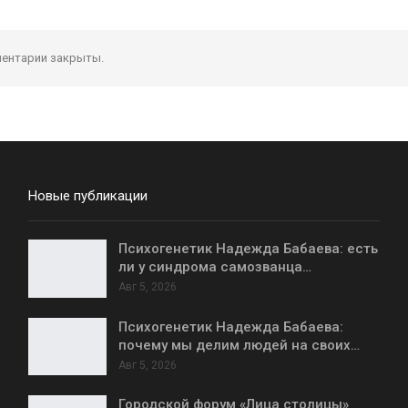
ентарии закрыты.
Новые публикации
Психогенетик Надежда Бабаева: есть
ли у синдрома самозванца…
Авг 5, 2026
Психогенетик Надежда Бабаева:
почему мы делим людей на своих…
Авг 5, 2026
Городской форум «Лица столицы»