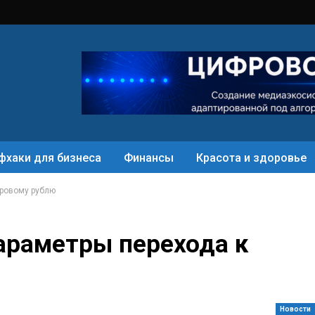
фхаки для бизнеса
Финансы
Красота и здоровье
фровому рублю
параметры перехода к
Новости