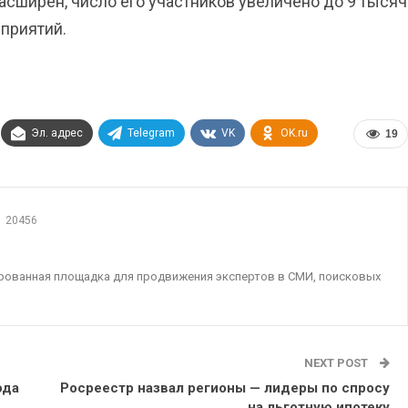
расширен, число его участников увеличено до 9 тысяч
приятий.
Эл. адрес
Telegram
VK
OK.ru
19
20456
ированная площадка для продвижения экспертов в СМИ, поисковых
NEXT POST
ода
Росреестр назвал регионы — лидеры по спросу
на льготную ипотеку