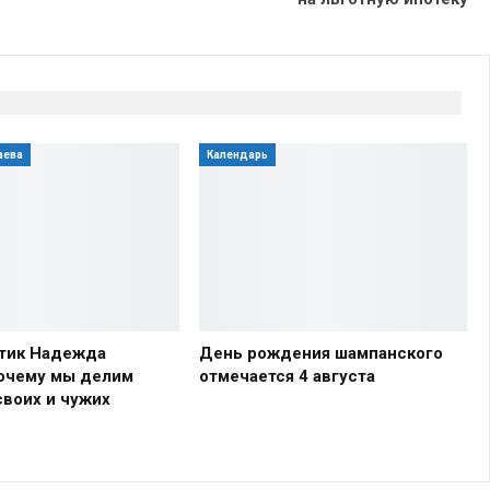
аева
Календарь
тик Надежда
День рождения шампанского
почему мы делим
отмечается 4 августа
своих и чужих