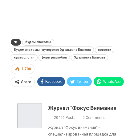
будем знакомы
Будем знакомы - нумеролог Эдельвина Благова
новости
нумерология
формула любви
Эдельвина Благова
1 700
Facebook
Twitter
WhatsApp
Share
Pinterest
Эл. адрес
Telegram
VK
Viber
OK.ru
Журнал "Фокус Внимания"
ReddIt
Linkedin
Tumblr
20466 Posts
0 Comments
Журнал "Фокус внимания" -
специализированная площадка для