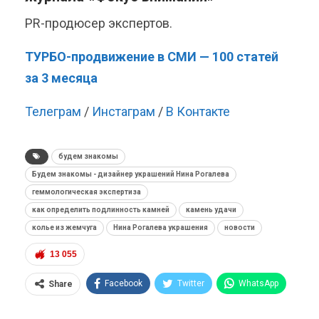
PR-продюсер экспертов.
ТУРБО-продвижение в СМИ — 100 статей
за 3 месяца
Телеграм
/
Инстаграм
/
В Контакте
будем знакомы
Будем знакомы - дизайнер украшений Нина Рогалева
геммологическая экспертиза
как определить подлинность камней
камень удачи
колье из жемчуга
Нина Рогалева украшения
новости
13 055
Facebook
Twitter
WhatsApp
Share
Pinterest
Эл. адрес