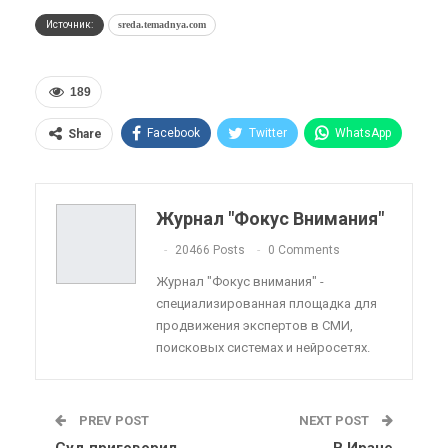
Источник:
sreda.temadnya.com
189
Facebook
Twitter
WhatsApp
Share
Pinterest
Эл. адрес
Telegram
VK
Viber
OK.ru
Журнал "Фокус Внимания"
ReddIt
Linkedin
Tumblr
20466 Posts
0 Comments
Журнал "Фокус внимания" -
специализированная площадка для
продвижения экспертов в СМИ,
поисковых системах и нейросетях.
PREV POST
NEXT POST