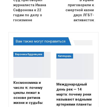
Суд приговорил
В Иране
журналиста Ивана
приговорили к
Сафронова к 22
смертной казни
годам по делу о
двух ЛГБТ-
госизмене
активисток
Вам также могут понравиться
Вероника Кудрявцева
Календарь
Космономика и
Международный
число π: почему
день рек — 14
циклы лежат в
марта: почему реки
основе ритмов
называют водными
жизни и судьбы
артериями планеты