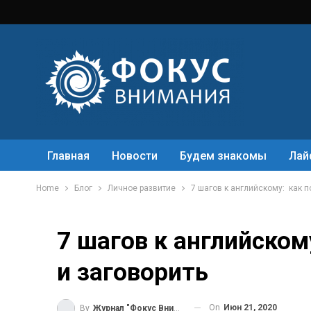
Главная
Новости
Будем знакомы
Лай
Home
Блог
Личное развитие
7 шагов к английскому: как п
7 шагов к английском
и заговорить
On
Июн 21, 2020
By
Журнал "Фокус Внимания"