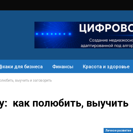
фхаки для бизнеса
Финансы
Красота и здоровье
олюбить, выучить и заговорить
у: как полюбить, выучить
Личное развитие