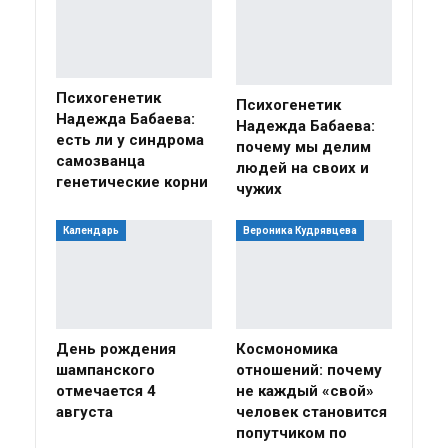
Психогенетик
Психогенетик
Надежда Бабаева:
Надежда Бабаева:
есть ли у синдрома
почему мы делим
самозванца
людей на своих и
генетические корни
чужих
Календарь
Вероника Кудрявцева
День рождения
Космономика
шампанского
отношений: почему
отмечается 4
не каждый «свой»
августа
человек становится
попутчиком по