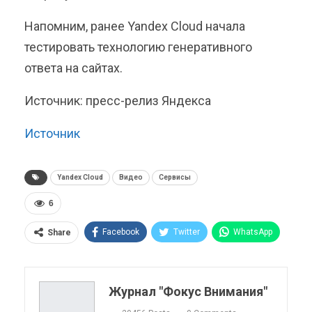
Напомним, ранее Yandex Cloud начала
тестировать технологию генеративного
ответа на сайтах.
Источник: пресс-релиз Яндекса
Источник
Yandex Cloud
Видео
Сервисы
6
Facebook
Twitter
WhatsApp
Share
Pinterest
Эл. адрес
Telegram
VK
Viber
OK.ru
Журнал "Фокус Внимания"
ReddIt
Linkedin
Tumblr