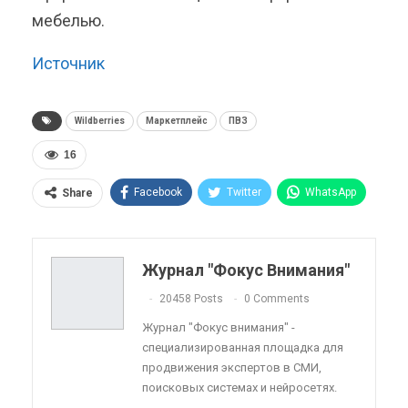
мебелью.
Источник
Wildberries
Маркетплейс
ПВЗ
16
Facebook
Twitter
WhatsApp
Share
Pinterest
Эл. адрес
Telegram
VK
Viber
OK.ru
Журнал "Фокус Внимания"
ReddIt
Linkedin
Tumblr
20458 Posts
0 Comments
Журнал "Фокус внимания" -
специализированная площадка для
продвижения экспертов в СМИ,
поисковых системах и нейросетях.