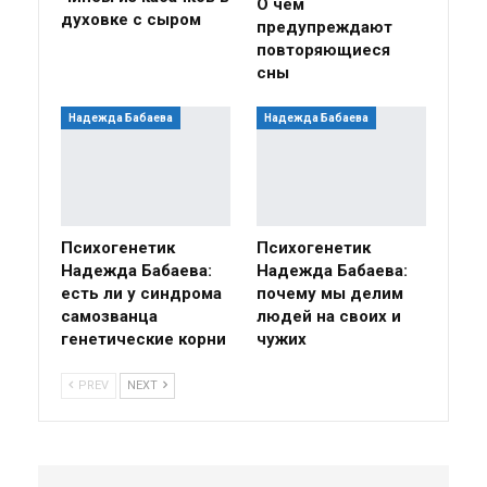
О чем
духовке с сыром
предупреждают
повторяющиеся
сны
Надежда Бабаева
Надежда Бабаева
Психогенетик
Психогенетик
Надежда Бабаева:
Надежда Бабаева:
есть ли у синдрома
почему мы делим
самозванца
людей на своих и
генетические корни
чужих
PREV
NEXT