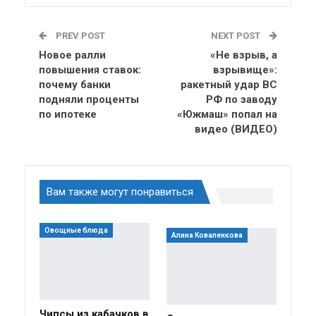
PREV POST
NEXT POST
Новое ралли
«Не взрыв, а
повышения ставок:
взрывище»:
почему банки
ракетный удар ВС
подняли проценты
РФ по заводу
по ипотеке
«Южмаш» попал на
видео (ВИДЕО)
Вам также могут понравиться
Овощные блюда
Алина Коваленкова
Чипсы из кабачков в