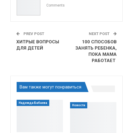
ReddIt
Linkedin
Tumblr
Comments
PREV POST
NEXT POST
ХИТРЫЕ ВОПРОСЫ
100 СПОСОБОВ
ДЛЯ ДЕТЕЙ
ЗАНЯТЬ РЕБЕНКА,
ПОКА МАМА
РАБОТАЕТ
Вам также могут понравиться
Надежда Бабаева
Новости