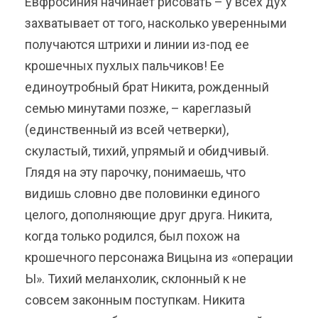
Евфросиния начинает рисовать – у всех дух
захватывает от того, насколько уверенными
получаются штрихи и линии из-под ее
крошечных пухлых пальчиков! Ее
единоутробный брат Никита, рожденный
семью минутами позже, – кареглазый
(единственный из всей четверки),
скуластый, тихий, упрямый и обидчивый.
Глядя на эту парочку, понимаешь, что
видишь словно две половинки единого
целого, дополняющие друг друга. Никита,
когда только родился, был похож на
крошечного персонажа Вицына из «операции
Ы». Тихий меланхолик, склонный к не
совсем законным поступкам. Никита