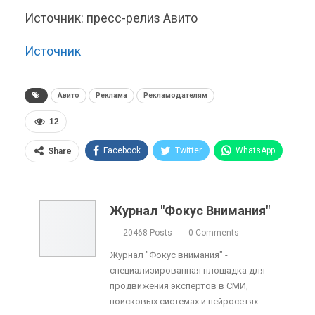
Источник: пресс-релиз Авито
Источник
Авито
Реклама
Рекламодателям
12
Facebook
Twitter
WhatsApp
Share
Pinterest
Эл. адрес
Telegram
VK
Viber
OK.ru
Журнал "Фокус Внимания"
ReddIt
Linkedin
Tumblr
20468 Posts
0 Comments
Журнал "Фокус внимания" -
специализированная площадка для
продвижения экспертов в СМИ,
поисковых системах и нейросетях.