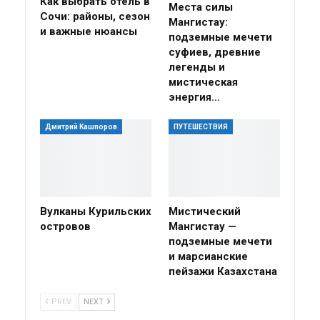
Как выбрать отель в
Места силы
Сочи: районы, сезон
Мангистау:
и важные нюансы
подземные мечети
суфиев, древние
легенды и
мистическая
энергия…
Дмитрий Кашпоров
ПУТЕШЕСТВИЯ
Вулканы Курильских
Мистический
островов
Мангистау —
подземные мечети
и марсианские
пейзажи Казахстана
PREV
NEXT