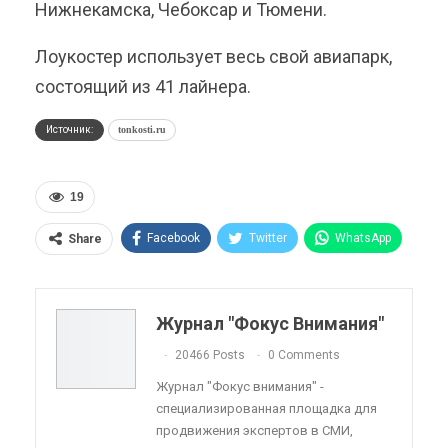
Нижнекамска, Чебоксар и Тюмени.
Лоукостер использует весь свой авиапарк,
состоящий из 41 лайнера.
Источник:
tonkosti.ru
19
Facebook
Twitter
WhatsApp
Share
Pinterest
Эл. адрес
Telegram
VK
Viber
OK.ru
Журнал "Фокус Внимания"
ReddIt
Linkedin
Tumblr
20466 Posts
0 Comments
Журнал "Фокус внимания" -
специализированная площадка для
продвижения экспертов в СМИ,