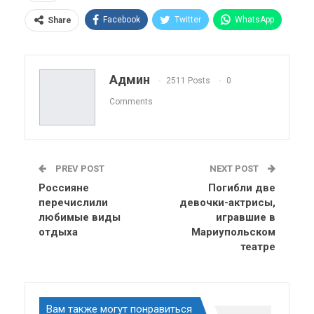
Facebook
Twitter
WhatsApp
Share
Pinterest
Эл. адрес
Telegram
VK
Viber
OK.ru
Админ
2511 Posts
0
ReddIt
Linkedin
Tumblr
Comments
PREV POST
NEXT POST
Россияне
Погибли две
перечислили
девочки-актрисы,
любимые виды
игравшие в
отдыха
Мариупольском
театре
Вам также могут понравиться