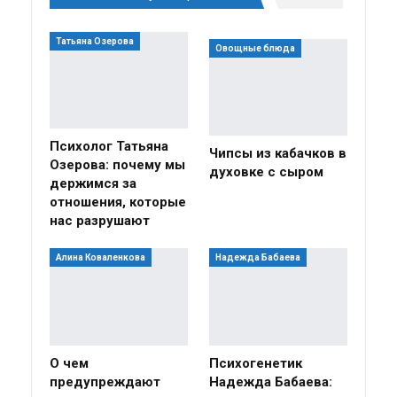
Татьяна Озерова
Овощные блюда
Психолог Татьяна
Чипсы из кабачков в
Озерова: почему мы
духовке с сыром
держимся за
отношения, которые
нас разрушают
Алина Коваленкова
Надежда Бабаева
О чем
Психогенетик
предупреждают
Надежда Бабаева: