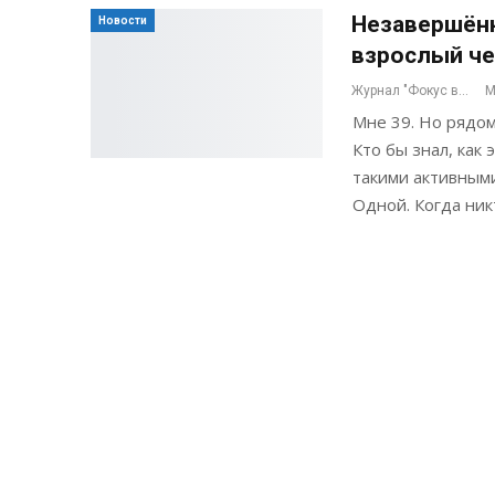
Незавершённ
Новости
взрослый че
Журнал "Фокус внимания"
М
Мне 39. Но рядом
Кто бы знал, как 
такими активными
Одной. Когда ник