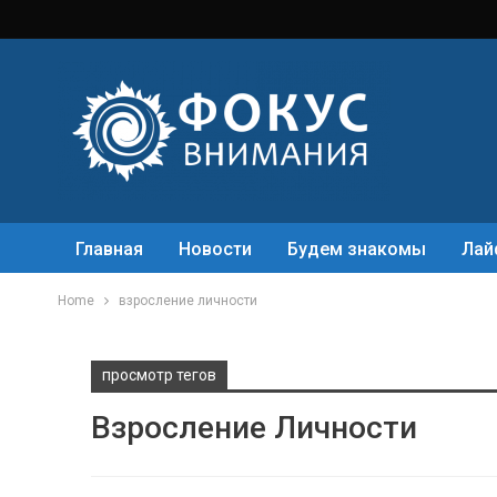
Главная
Новости
Будем знакомы
Лай
Home
взросление личности
просмотр тегов
Взросление Личности