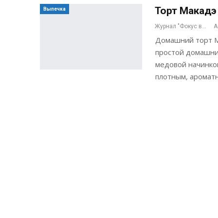
Торт Макадэ
Выпечка
Журнал "Фокус внимания"
А
Домашний торт М
простой домашни
медовой начинкой
плотным, аромат