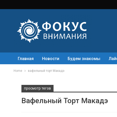
Главная
Новости
Будем знакомы
Лай
Home
вафельный торт Макадэ
просмотр тегов
Вафельный Торт Макадэ