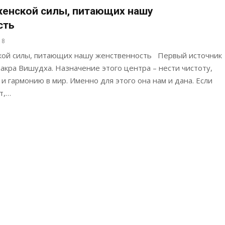
женской силы, питающих нашу
сть
18
кой силы, питающих нашу женственность Первый источник
 чакра Вишудха. Назначение этого центра – нести чистоту,
д и гармонию в мир. Именно для этого она нам и дана. Если
т,…