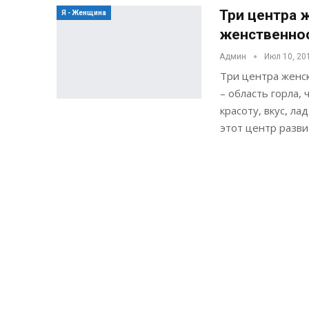
Три центра 
Я - Женщина
женственно
Админ
Июл 10, 20
Три центра женс
– область горла,
красоту, вкус, ла
этот центр разви