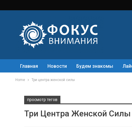
Главная
Новости
Будем знакомы
Лай
Home
Три центра женской силы
просмотр тегов
Три Центра Женской Силы