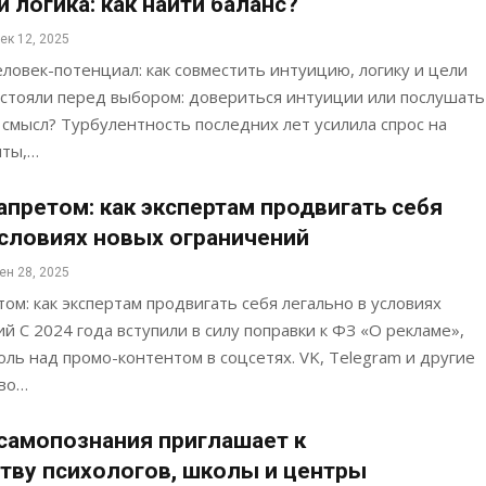
 логика: как найти баланс?
ек 12, 2025
еловек-потенциал: как совместить интуицию, логику и цели
 стояли перед выбором: довериться интуиции или послушать
 смысл? Турбулентность последних лет усилила спрос на
нты,…
апретом: как экспертам продвигать себя
условиях новых ограничений
ен 28, 2025
ом: как экспертам продвигать себя легально в условиях
й С 2024 года вступили в силу поправки к ФЗ «О рекламе»,
ль над промо-контентом в соцсетях. VK, Telegram и другие
ово…
самопознания приглашает к
тву психологов, школы и центры