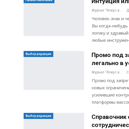
Интуиция или
Галина Николаева
Журнал "Фокус внимания"
Д
Человек-знак и ч
Вы когда-нибудь
логику и здравый
любые инструме
Промо под з
Выбор редакции
легально в 
Журнал "Фокус внимания"
С
Промо под запрет
новых ограничени
усилившие контро
платформы масс
Справочник 
Выбор редакции
сотрудничес