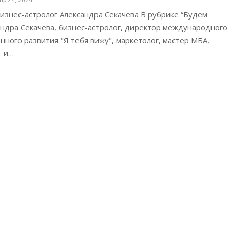
пр 24, 2024
изнес-астролог Александра Секачева В рубрике “Будем
андра Секачева, бизнес-астролог, директор международного
нного развития "Я тебя вижу", маркетолог, ‌мастер МБА,
- и…