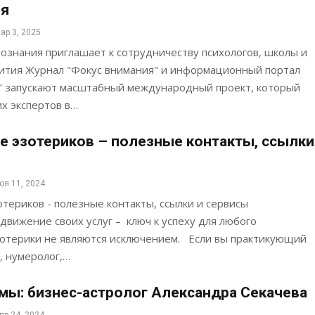
ия
ар 3, 2025
ознания приглашает к сотрудничеству психологов, школы и
ития Журнал "Фокус внимания" и информационный портал
" запускают масштабный международный проект, который
х экспертов в…
 эзотериков – полезные контакты, ссылки
оя 11, 2024
териков - полезные контакты, ссылки и сервисы
вижение своих услуг – ключ к успеху для любого
эзотерики не являются исключением. Если вы практикующий
г, нумеролог,…
мы: бизнес-астролог Александра Секачева