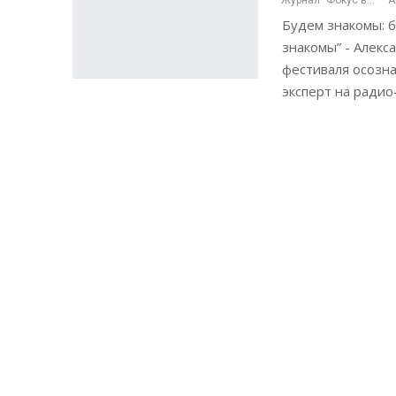
Журнал "Фокус внимания"
А
Будем знакомы: б
знакомы” - Алекс
фестиваля осозна
эксперт на радио