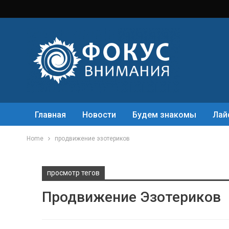
Главная
Новости
Будем знакомы
Лай
Home
продвижение эзотериков
просмотр тегов
Продвижение Эзотериков