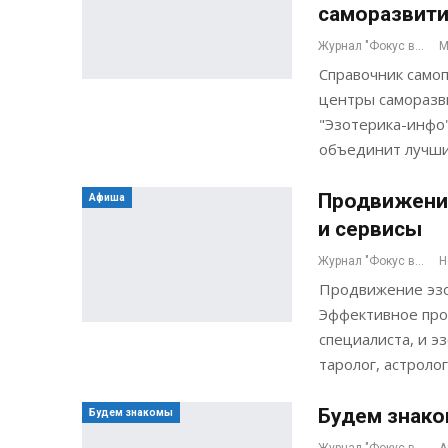
саморазвит
Журнал "Фокус внимания"
М
Справочник самоп
центры саморазв
"Эзотерика-инфо
объединит лучши
Продвижение
Афиша
и сервисы
Журнал "Фокус внимания"
Н
Продвижение эзо
Эффективное прод
специалиста, и 
таролог, астроло
Будем знако
Будем знакомы