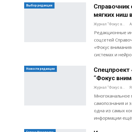
Справочник 
Выбор редакции
мягких ниш 
Журнал "Фокус внимания"
А
Редакционные ин
соцсетей Справо
«Фокус внимания»
системах и нейро
Спецпроект 
Новости редакции
“Фокус вним
Журнал "Фокус внимания"
Я
Многоканальное 
самопознания и 
одна из самых ко
информации ещё