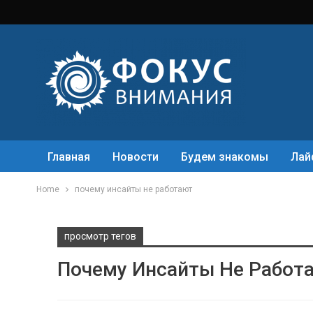
Главная
Новости
Будем знакомы
Лай
Home
почему инсайты не работают
просмотр тегов
Почему Инсайты Не Работ