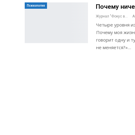
Почему ниче
Психология
Журнал "Фокус внимания"
А
Четыре уровня из
Почему моя жизн
говорит одну и т
не меняется?»…