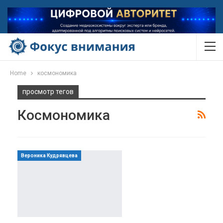
Home
космономика
просмотр тегов
Космономика
Вероника Кудрявцева