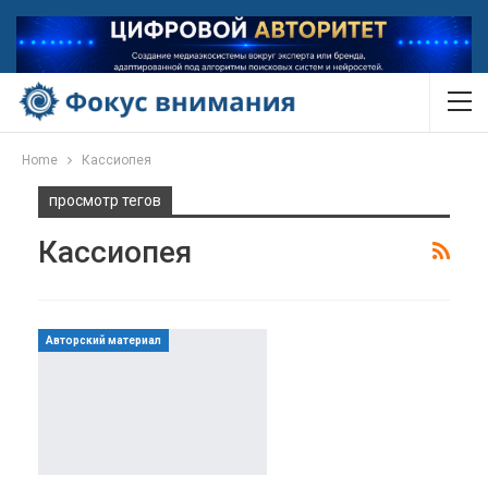
Home
Кассиопея
просмотр тегов
Кассиопея
Авторский материал