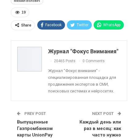
Михаил Волович
19
Facebook
Twitter
WhatsApp
Share
Pinterest
Эл. адрес
Telegram
VK
Viber
OK.ru
Журнал "Фокус Внимания"
ReddIt
Linkedin
Tumblr
20465 Posts
0 Comments
Журнал "Фокус внимания" -
специализированная площадка для
продвижения экспертов в СМИ,
поисковых системах и нейросетях.
PREV POST
NEXT POST
Выпущенные
Каждый день или
Газпромбанком
раз в месяц: как
карты UnionPay
часто нужно