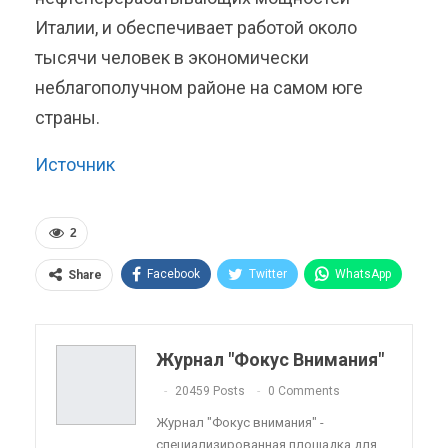
Италии, и обеспечивает работой около
тысячи человек в экономически
неблагополучном районе на самом юге
страны.
Источник
2
Facebook
Twitter
WhatsApp
Share
Pinterest
Эл. адрес
Telegram
VK
Viber
OK.ru
Журнал "Фокус Внимания"
ReddIt
Linkedin
Tumblr
20459 Posts
0 Comments
Журнал "Фокус внимания" -
специализированная площадка для