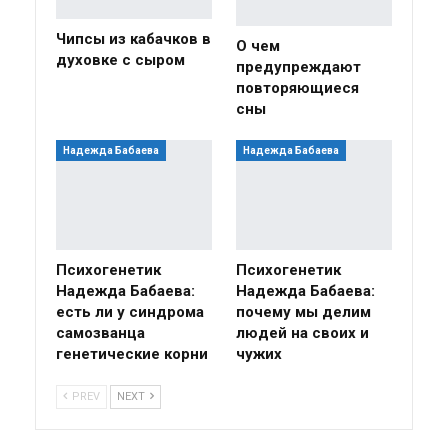
Чипсы из кабачков в
О чем
духовке с сыром
предупреждают
повторяющиеся
сны
Надежда Бабаева
Надежда Бабаева
Психогенетик
Психогенетик
Надежда Бабаева:
Надежда Бабаева:
есть ли у синдрома
почему мы делим
самозванца
людей на своих и
генетические корни
чужих
PREV
NEXT