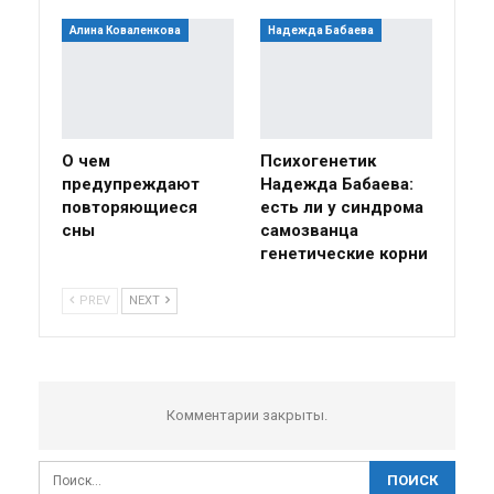
Алина Коваленкова
Надежда Бабаева
О чем
Психогенетик
предупреждают
Надежда Бабаева:
повторяющиеся
есть ли у синдрома
сны
самозванца
генетические корни
PREV
NEXT
Комментарии закрыты.