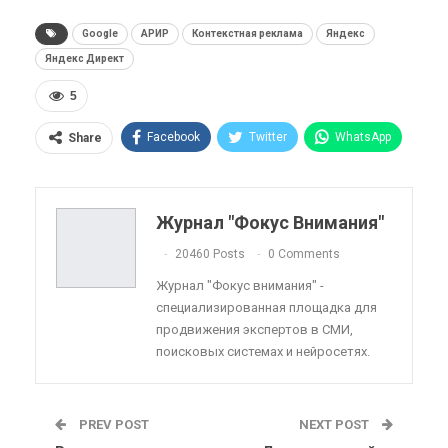
Google
АРИР
Контекстная реклама
Яндекс
Яндекс Директ
5
Facebook
Twitter
WhatsApp
Share
Pinterest
Эл. адрес
Telegram
VK
Viber
OK.ru
Журнал "Фокус Внимания"
ReddIt
Linkedin
Tumblr
20460 Posts
0 Comments
Журнал "Фокус внимания" -
специализированная площадка для
продвижения экспертов в СМИ,
поисковых системах и нейросетях.
PREV POST
NEXT POST