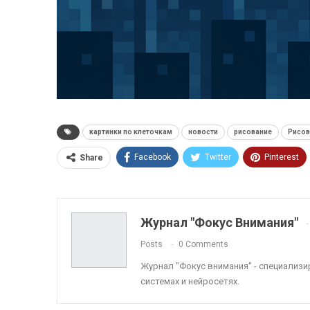
картинки по клеточкам
новости
рисование
Рисов
Facebook
Twitter
Pinterest
Share
ReddIt
Linkedin
Tumblr
Журнал "Фокус Внимания"
Posts
0 Comments
Журнал "Фокус внимания" - специализ
системах и нейросетях.