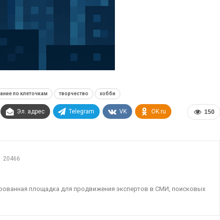
ание по клеточкам
творчество
хобби
Эл. адрес
Telegram
VK
OK.ru
150
20466
ированная площадка для продвижения экспертов в СМИ, поисковых