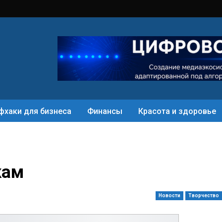
фхаки для бизнеса
Финансы
Красота и здоровье
кам
Новости
Творчество