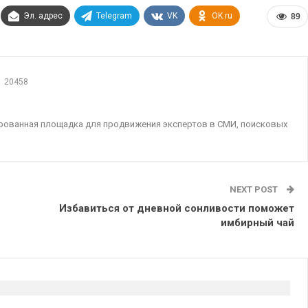
Эл. адрес
Telegram
VK
OK.ru
89
20458
ированная площадка для продвижения экспертов в СМИ, поисковых
NEXT POST
Избавиться от дневной сонливости поможет
имбирный чай