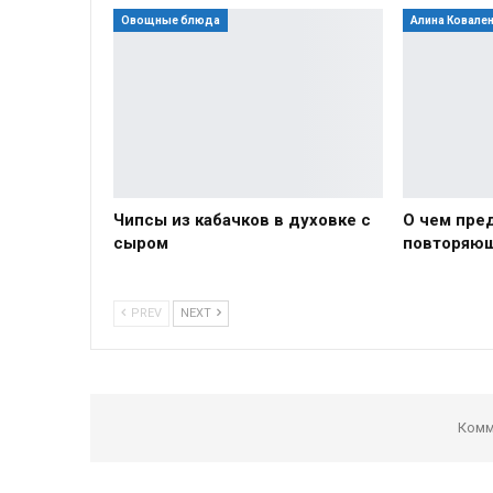
Овощные блюда
Алина Ковале
Чипсы из кабачков в духовке с
О чем пр
сыром
повторяю
PREV
NEXT
Комм