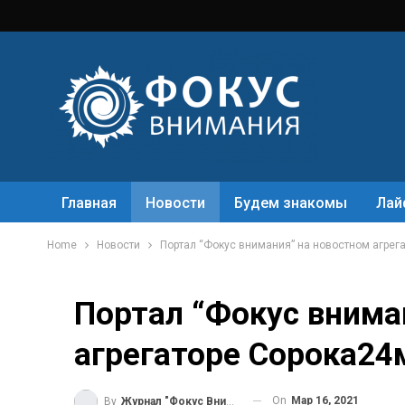
Главная
Новости
Будем знакомы
Лай
Home
Новости
Портал “Фокус внимания” на новостном агрег
Портал “Фокус внима
агрегаторе Сорока24
On
Мар 16, 2021
By
Журнал "Фокус Внимания"