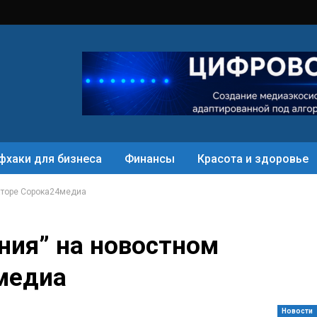
фхаки для бизнеса
Финансы
Красота и здоровье
аторе Сорока24медиа
ния” на новостном
медиа
Новости