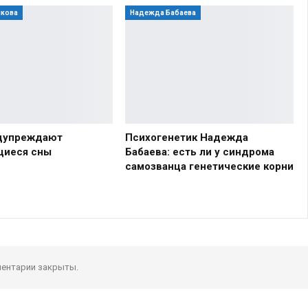
нкова
Надежда Бабаева
едупреждают
Психогенетик Надежда
щиеся сны
Бабаева: есть ли у синдрома
самозванца генетические корни
ентарии закрыты.