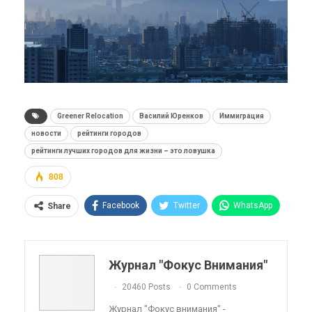
Greener Relocation
Василий Юренков
Иммиграция
новости
рейтинги городов
рейтинги лучших городов для жизни – это ловушка
808
Facebook
Twitter
WhatsApp
Share
Pinterest
Эл. адрес
Telegram
VK
Viber
OK.ru
Журнал "Фокус Внимания"
ReddIt
Linkedin
Tumblr
20460 Posts
0 Comments
Журнал "Фокус внимания" -