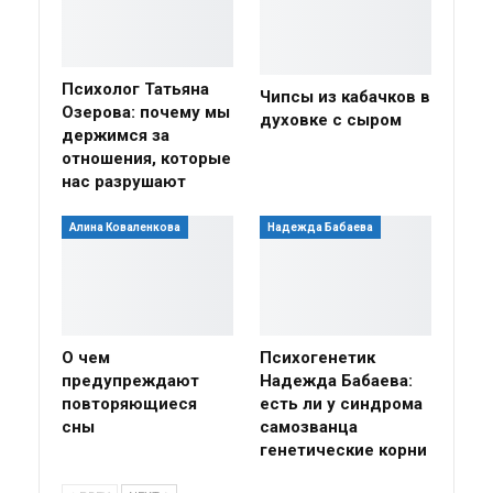
Психолог Татьяна
Чипсы из кабачков в
Озерова: почему мы
духовке с сыром
держимся за
отношения, которые
нас разрушают
Алина Коваленкова
Надежда Бабаева
О чем
Психогенетик
предупреждают
Надежда Бабаева:
повторяющиеся
есть ли у синдрома
сны
самозванца
генетические корни