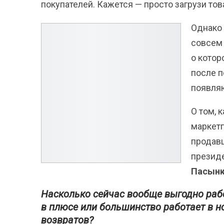
покупателей. Кажется — просто загрузи тов
Однако 
совсем 
о котор
после п
появляю
О том, 
маркетп
продавц
презид
Пасын
Насколько сейчас вообще выгодно работ
в плюсе или большинство работает в но
возвратов?