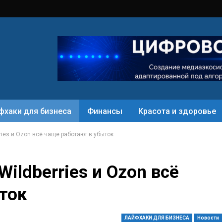
фхаки для бизнеса
Финансы
Красота и здоровье
ries и Ozon всё чаще работают в убыток
ildberries и Ozon всё
ыток
ЛАЙФХАКИ ДЛЯ БИЗНЕСА
Новости