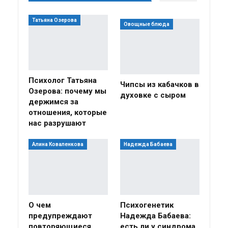
Татьяна Озерова
Овощные блюда
Психолог Татьяна
Чипсы из кабачков в
Озерова: почему мы
духовке с сыром
держимся за
отношения, которые
нас разрушают
Алина Коваленкова
Надежда Бабаева
О чем
Психогенетик
предупреждают
Надежда Бабаева:
повторяющиеся
есть ли у синдрома