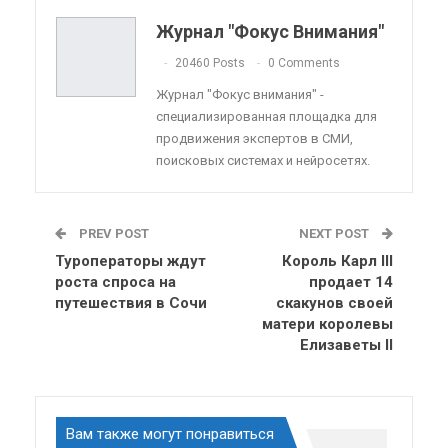
Telegram
VK
Viber
OK.ru
Журнал "Фокус Внимания"
ReddIt
Linkedin
Tumblr
20460 Posts
0 Comments
Журнал "Фокус внимания" -
специализированная площадка для
продвижения экспертов в СМИ,
поисковых системах и нейросетях.
PREV POST
NEXT POST
Туроператоры ждут
Король Карл III
роста спроса на
продает 14
путешествия в Сочи
скакунов своей
матери королевы
Елизаветы II
Вам также могут понравиться