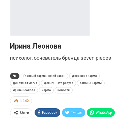
Ирина Леонова
психолог, основатель бренда seven pieces
Главный кармический закон
денежная карма
денежная магия
Деньги – это ресурс
законы кармы
Ирина Леонова
карма
новости
1 142
Facebook
Twitter
WhatsApp
Share
Pinterest
Эл. адрес