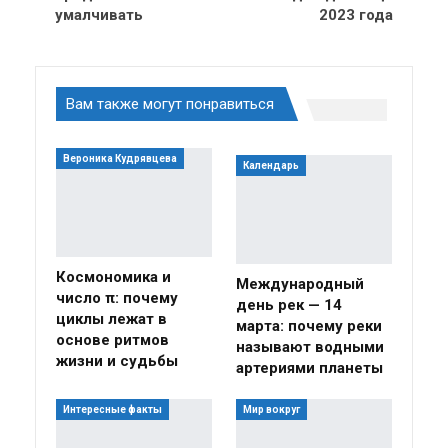
умалчивать
2023 года
Вам также могут понравиться
Вероника Кудрявцева
Календарь
Космономика и
Международный
число π: почему
день рек — 14
циклы лежат в
марта: почему реки
основе ритмов
называют водными
жизни и судьбы
артериями планеты
Интересные факты
Мир вокруг