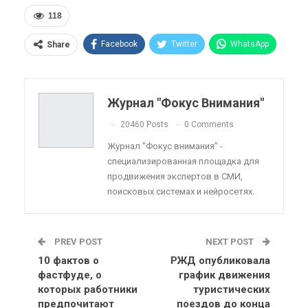
118
Facebook
Twitter
WhatsApp
Share
Pinterest
Эл. адрес
Telegram
VK
Viber
OK.ru
Журнал "Фокус Внимания"
ReddIt
Linkedin
Tumblr
20460 Posts
0 Comments
Журнал "Фокус внимания" -
специализированная площадка для
продвижения экспертов в СМИ,
поисковых системах и нейросетях.
PREV POST
NEXT POST
10 фактов о
РЖД опубликовала
фастфуде, о
график движения
которых работники
туристических
предпочитают
поездов до конца