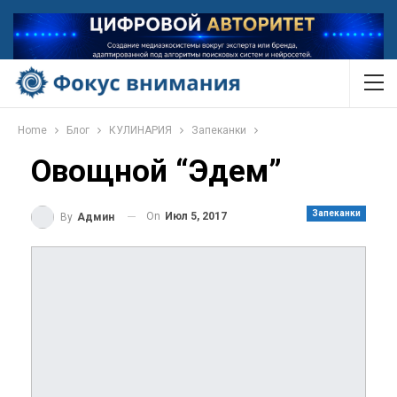
Home
Блог
КУЛИНАРИЯ
Запеканки
Овощной “Эдем”
Запеканки
On
Июл 5, 2017
By
Админ