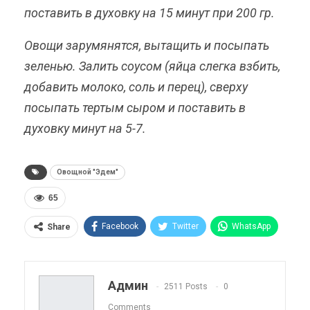
поставить в духовку на 15 минут при 200 гр.
Овощи зарумянятся, вытащить и посыпать
зеленью. Залить соусом (яйца слегка взбить,
добавить молоко, соль и перец), сверху
посыпать тертым сыром и поставить в
духовку минут на 5-7.
Овощной "Эдем"
65
Facebook
Twitter
WhatsApp
Share
Pinterest
Эл. адрес
Telegram
VK
Viber
OK.ru
Админ
2511 Posts
0
ReddIt
Linkedin
Tumblr
Comments