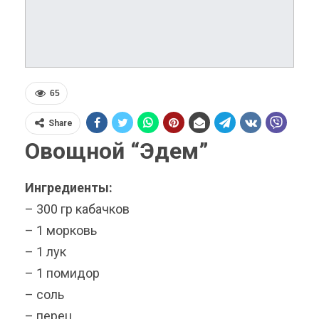
65
Share
Овощной “Эдем”
Ингредиенты:
– 300 гр кабачков
– 1 морковь
– 1 лук
– 1 помидор
– соль
– перец