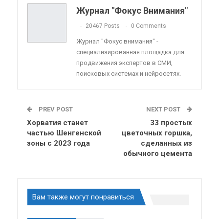
Telegram
VK
Viber
OK.ru
Журнал "Фокус Внимания"
ReddIt
Linkedin
Tumblr
20467 Posts
0 Comments
Журнал "Фокус внимания" -
специализированная площадка для
продвижения экспертов в СМИ,
поисковых системах и нейросетях.
PREV POST
NEXT POST
Хорватия станет
33 простых
частью Шенгенской
цветочных горшка,
зоны с 2023 года
сделанных из
обычного цемента
Вам также могут понравиться