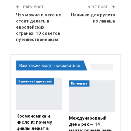
PREV POST
NEXT POST
Что можно и чего не
Начинки для рулета
стоит делать в
из лаваша
европейских
странах: 10 советов
путешественникам
Вам также могут понравиться
Вероника Кудрявцева
Календарь
Космономика и
Международный
число π: почему
день рек — 14
циклы лежат в
марта: почему реки