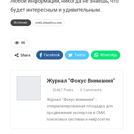
любой информации, никогда не знаешь, что
будет интересным и удивительным.
Источник:
sreda.temadnya.com
46
Facebook
Twitter
WhatsApp
Share
Pinterest
Эл. адрес
Telegram
VK
Viber
OK.ru
Журнал "Фокус Внимания"
ReddIt
Linkedin
Tumblr
20467 Posts
0 Comments
Журнал "Фокус внимания" -
специализированная площадка для
продвижения экспертов в СМИ,
поисковых системах и нейросетях.